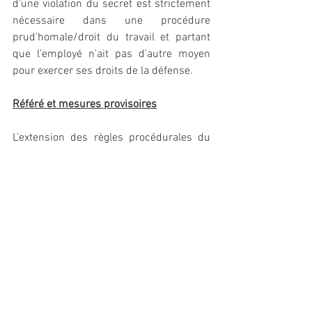
d’une violation du secret est strictement 
nécessaire dans une procédure 
prud'homale/droit du travail et partant 
que l’employé n’ait pas d’autre moyen 
pour exercer ses droits de la défense.
Référé et mesures provisoires
L’extension des règles procédurales du 
référé, considérées sous l’aspect de la 
célérité avec laquelle il convient 
d’expédier les affaires, peut trouver une 
justification pour certains domaines qui 
requièrent effectivement que le 
président du tribunal d’arrondissement 
intervienne rapidement même en dehors 
de ses fonctions de juge des référés. 
Mais il n’est pas certain que cette idée de 
célérité s’impose dans tous les cas de 