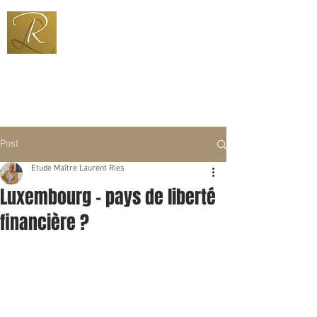
+352 691 600 333
ries@pt.lu
Post
Etude Maître Laurent Ries
Luxembourg - pays de liberté
financière ?