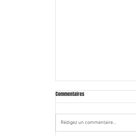
Menace par substances et
Commentaires
diffusion d'informations
entraînant un risque direct
Deux nouvelles infractions font
d'atteinte
désormais partie du code pénal:
Rédigez un commentaire...
Est puni tout agissement de
diffuser ou répandre des