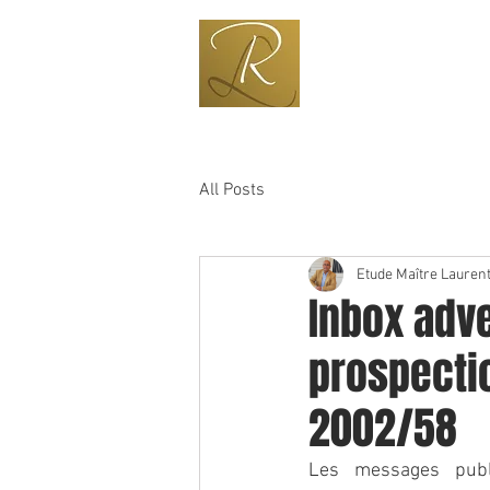
+352 691 600 333
ries@pt.lu
All Posts
Etude Maître Laurent
Inbox adve
prospectio
2002/58
Les messages publi