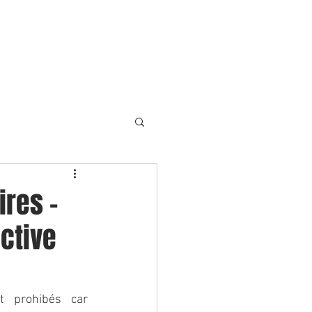
ION
BLOG
CONTACT
ires –
ective
t prohibés car 