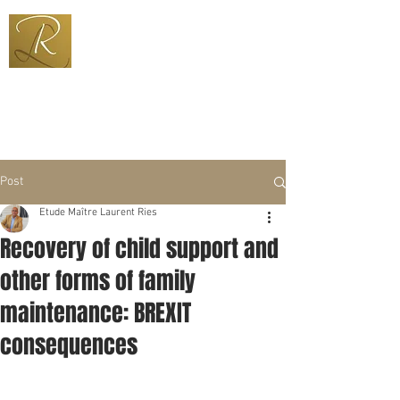
+352 691 600 333
ries@pt.lu
Post
Etude Maître Laurent Ries
Recovery of child support and
other forms of family
maintenance: BREXIT
consequences